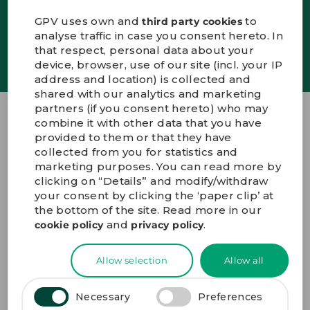
GPV uses own and
to
third party cookies
ENGLISH
analyse traffic in case you consent hereto. In
SIGN UP
that respect, personal data about your
KONTAKT
device, browser, use of our site (incl. your IP
PORTALE
address and location) is collected and
MEDIEN
shared with our analytics and marketing
partners (if you consent hereto) who may
combine it with other data that you have
GPV Group A/S
provided to them or that they have
collected from you for statistics and
Innovations Allé 7
marketing purposes. You can read more by
DK-7100 Vejle Denmark
clicking on “Details” and modify/withdraw
+45 72 19 19 19
your consent by clicking the ‘paper clip’ at
gpv@gpv-group.com
the bottom of the site. Read more in our
and
.
cookie policy
privacy policy
ANFAHRTSBESCHREIBUNG
Allow selection
Allow all
Necessary
Preferences