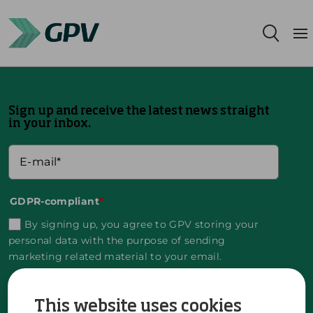
Leistungsangebot
Sign up and receive the latest news straight
Segmente
in your inbox.
Standorte
Nachhaltigkeit
GDPR-compliant
*
By signing up, you agree to GPV storing your
Karriere
personal data with the purpose of sending
marketing related material to your email.
Über uns
You can unsubscribe at any time by clicking the
This website uses cookies
unsubscribe link in the material sent from GPV.