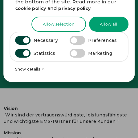
Serviceangebot hinweg und in allen Funktionen
the bottom of the site. Read more in our
branchenführende Leistungen zu bieten.
and
.
cookie policy
privacy policy
Dies erfordert ein eindeutiges Leitbild in Form
Allow selection
Allow all
einer klaren Vision und unmissverständlichen
Botschaft. Bewusst ehrgeizig, aber nie
unerreichbar. Durch die verantwortliche Führung
Necessary
Preferences
unserer Mitarbeiter und Prozesse ermöglichen
wir es unseren Kunden, mehr zu erreichen.
Statistics
Marketing
Bitte sehen Sie sich das Video an, in dem CEO Bo
Lybæk unsere fünf Werte näher erklärt.
Show details
Vision
„Wir sind der vertrauenswürdigste, leistungsfähigste
und wichtigste EMS-Partner für unsere Kunden.“
Mission