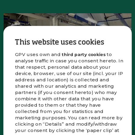
This website uses cookies
GPV uses own and
to
third party cookies
analyse traffic in case you consent hereto. In
that respect, personal data about your
device, browser, use of our site (incl. your IP
address and location) is collected and
shared with our analytics and marketing
partners (if you consent hereto) who may
Ein gemeinsames Ziel – und ein
combine it with other data that you have
gemeinsames
provided to them or that they have
Verantwortungsbewusstsein, das uns
collected from you for statistics and
dorthin führt
marketing purposes. You can read more by
Aufbauend auf unseren Werten sind wir bestrebt,
clicking on “Details” and modify/withdraw
unseren Kunden über unser gesamtes
your consent by clicking the ‘paper clip’ at