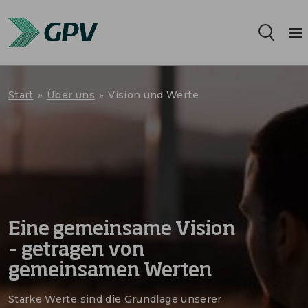
Leistungsangebot
Start
»
Über uns
»
Vision und Werte
Segmente
Standorte
Nachhaltigkeit
Eine gemeinsame Vision
Karriere
– getragen von
gemeinsamen Werten
Über uns
Starke Werte sind die Grundlage unserer