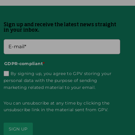
ANDERE
STANDORTE
Sign up and receive the latest news straight
in your inbox.
GDPR-compliant
*
By signing up, you agree to GPV storing your
personal data with the purpose of sending
marketing related material to your email.
S
M
D
T
c
e
ä
h
h
x
n
a
You can unsubscribe at any time by clicking the
w
i
e
i
e
k
m
l
unsubscribe link in the material sent from GPV.
i
o
a
a
z
r
n
D
k
d
I
a
SIGN UP
I
I
n
s