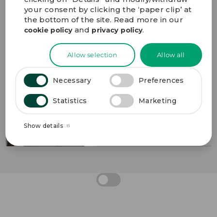
your consent by clicking the ‘paper clip’ at
Sprechen Sie uns an
the bottom of the site. Read more in our
and
.
cookie policy
privacy policy
Jørgen Holm
Sales, US
Allow selection
Allow all
+45 2224 2076
Joergen.Holm@gpv-group.com
Necessary
Preferences
Statistics
Marketing
Show details