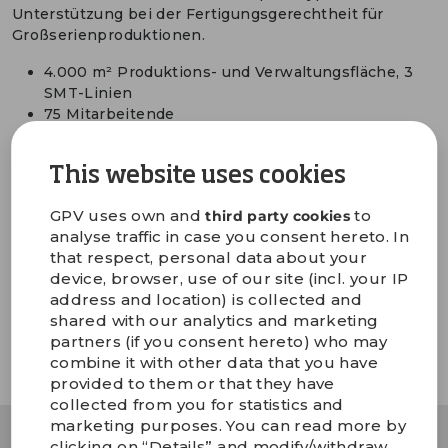
Unterstützung bei der Fertigungsgerechtheit für
Großserienproduktionen.
4.000 m² Produktions- und Verwaltungsfläche, 3
SMT-Linien
75 Mitarbeitende
Zertifiziert nach AS9100, ISO 9001:2015 und ISO
13485:2016
This website uses cookies
PCB Montage, box-build, Systemintegration und
Aftermarket-Services
GPV uses own and
to
third party cookies
East West Manufacturing Enterprises
analyse traffic in case you consent hereto. In
1974 Steam Way
that respect, personal data about your
Round Rock, TX 78665
device, browser, use of our site (incl. your IP
USA
address and location) is collected and
shared with our analytics and marketing
ANFAHRTSBESCHREIBUNG
partners (if you consent hereto) who may
combine it with other data that you have
provided to them or that they have
collected from you for statistics and
marketing purposes. You can read more by
clicking on “Details” and modify/withdraw