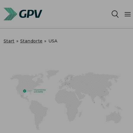
Leistungsangebot
Start
»
Standorte
»
USA
Segmente
Standorte
Nachhaltigkeit
Karriere
Über uns