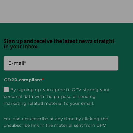
ARTIKEL
Sign up and receive the latest news straight
1
1
1
1
in your inbox.
.
8
.
.
M
.
A
M
A
M
P
A
Y
A
R
Y
2
R
I
2
0
C
L
0
2
H
2
2
GDPR-compliant
*
5
2
0
5
By signing up, you agree to GPV storing your
0
2
S
S
2
5
personal data with the purpose of sending
i
i
5
marketing related material to your email.
t
t
S
e
e
t
E
E
E
ä
i
n
n
r
You can unsubscribe at any time by clicking the
n
g
g
k
f
unsubscribe link in the material sent from GPV.
a
a
e
ü
g
g
r
h