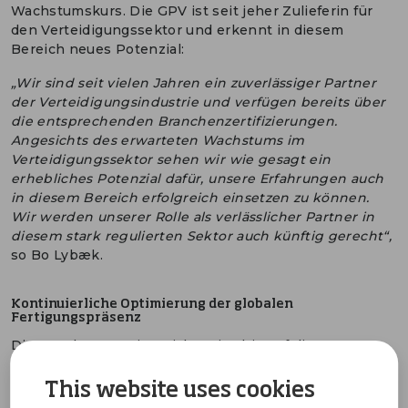
Wachstumskurs. Die GPV ist seit jeher Zulieferin für
den Verteidigungssektor und erkennt in diesem
Bereich neues Potenzial:
„Wir sind seit vielen Jahren ein zuverlässiger Partner
der Verteidigungsindustrie und verfügen bereits über
die entsprechenden Branchenzertifizierungen.
Angesichts des erwarteten Wachstums im
Verteidigungssektor sehen wir wie gesagt ein
erhebliches Potenzial dafür, unsere Erfahrungen auch
in diesem Bereich erfolgreich einsetzen zu können.
Wir werden unserer Rolle als verlässlicher Partner in
diesem stark regulierten Sektor auch künftig gerecht“,
so Bo Lybæk.
Kontinuierliche Optimierung der globalen
Fertigungspräsenz
Die GPV konzentriert sich weiterhin auf die
Optimierung ihrer globalen Fertigungspräsenz – eine
langfristige Aufgabe, die von drei Hauptfaktoren
This website uses cookies
bestimmt wird: der kontinuierlichen Realisierung von