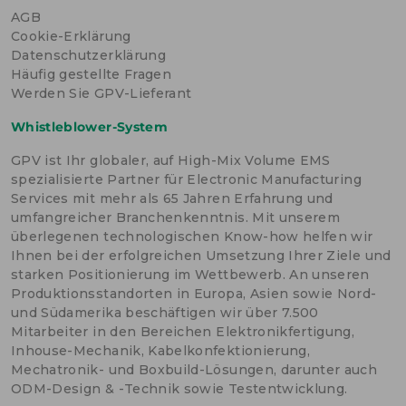
d
d
t
n
AGB
o
o
o
E
s
s
Cookie-Erklärung
r
S
t
t
Datenschutzerklärung
G
e
e
-
Häufig gestellte Fragen
u
u
B
r
r
Werden Sie GPV-Lieferant
e
o
o
r
p
p
i
Whistleblower-System
ä
ä
c
i
i
h
s
s
GPV ist Ihr globaler, auf High-Mix Volume EMS
t
c
c
s
spezialisierte Partner für Electronic Manufacturing
h
h
e
e
Services mit mehr als 65 Jahren Erfahrung und
n
n
umfangreicher Branchenkenntnis. Mit unserem
S
S
überlegenen technologischen Know-how helfen wir
t
t
a
a
Ihnen bei der erfolgreichen Umsetzung Ihrer Ziele und
n
n
starken Positionierung im Wettbewerb. An unseren
d
d
o
o
Produktionsstandorten in Europa, Asien sowie Nord-
r
r
und Südamerika beschäftigen wir über 7.500
t
t
Mitarbeiter in den Bereichen Elektronikfertigung,
e
e
Inhouse-Mechanik, Kabelkonfektionierung,
Mechatronik- und Boxbuild-Lösungen, darunter auch
ODM-Design & -Technik sowie Testentwicklung.