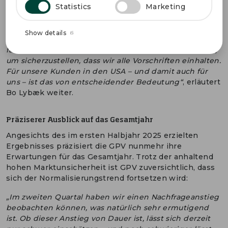
Statistics
Marketing
einfach nicht kompensieren. Dies vorausgeschickt
bescheren uns unsere Aktivitäten in Mexiko nun einen
deutlichen Vorteil, da unsere Exporte von Mexiko nach
Show details
den USA unter das USMCA-Freihandelsabkommen
fallen, weshalb wir erhebliche Ressourcen investieren,
um sicherzustellen, dass wir alle Vorschriften einhalten.
Für unsere Kunden in den USA – und damit auch für
uns – ist das von entscheidender Bedeutung“
, erläutert
Bo Lybæk weiter.
Präziserer Ausblick auf das Gesamtjahr
Angesichts des im ersten Halbjahr 2025 erzielten
Ergebnisses präzisiert die GPV nunmehr ihre
Erwartungen für das Gesamtjahr. Trotz der anhaltend
hohen Marktunsicherheit ist GPV zuversichtlich, dass
sich der Normalisierungstrend fortsetzen wird:
„Im zweiten Quartal haben wir einen Nachfrageanstieg
beobachten können, was natürlich sehr ermutigend
ist. Ob dieser Anstieg von Dauer ist, lässt sich derzeit