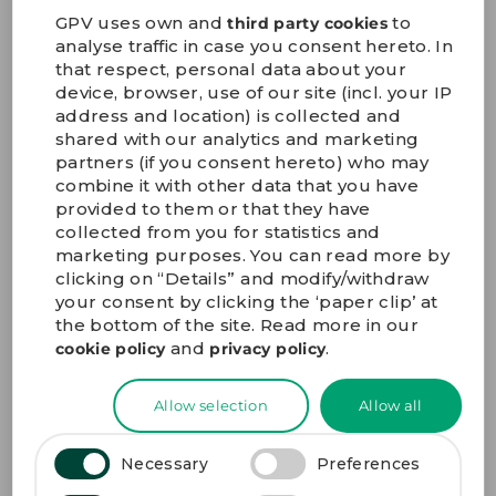
Synergien nach dem Zusammenschluss mit Enics, der
GPV uses own and
to
third party cookies
Regionalisierung mit Fokus auf Länder mit den
analyse traffic in case you consent hereto. In
günstigsten Produktionsbedingungen und der
that respect, personal data about your
Zusammenlegung kleinerer Einheiten zu größeren
device, browser, use of our site (incl. your IP
Standorten.
address and location) is collected and
shared with our analytics and marketing
2024 führten diese Maßnahmen zur Schließung eines
partners (if you consent hereto) who may
Werks in Malaysia und zur Veräußerung eines
combine it with other data that you have
Standorts in Österreich. In diesem Jahr hat die GPV
provided to them or that they have
bisher ihren letzten Standort in Österreich
collected from you for statistics and
geschlossen, den Betrieb im schwedischen Werk
marketing purposes. You can read more by
verschlankt, die Verlagerung der dänischen
clicking on “Details” and modify/withdraw
Mechanikfabrik nach Thailand begonnen und ihre
your consent by clicking the ‘paper clip’ at
Elektronikaktivitäten in der Slowakei konsolidiert.
the bottom of the site. Read more in our
and
.
cookie policy
privacy policy
Schließlich sind auch die neuen US-Zölle ein weiterer
wichtiger Faktor – der der GPV dank ihrer
Produktionsstätte in Mexiko nun einen
Allow selection
Allow all
Wettbewerbsvorteil verschafft.
Necessary
Preferences
„Die EMS-Branche arbeitet mit geringen Margen. Die
GPV kann zweistellige Zölle auf Exporte nach den USA