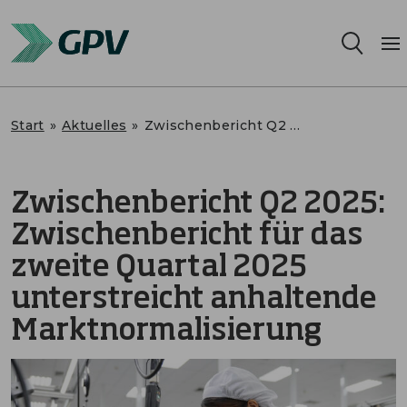
Leistungsangebot
Start
»
Aktuelles
»
Zwischenbericht Q2 2025: Zwischenbericht für das zweite Quartal 2025 unterstreicht anhaltende Marktnormalisierung
Segmente
Zwischenbericht Q2 2025:
Standorte
Zwischenbericht für das
Nachhaltigkeit
zweite Quartal 2025
unterstreicht anhaltende
Karriere
Marktnormalisierung
Über uns