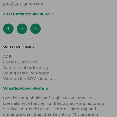
e
e
n
e
gpv@gpv-group.com
m
v
i
v
e
e
c
e
n
ANFAHRTSBESCHREIBUNG
r
a
r
t
t
2
t
S
r
0
r
u
a
2
a
m
g
4
g
m
f
a
f
i
ü
u
ü
t
r
s
r
2
d
d
WEITERE LINKS
0
ä
ä
2
n
n
4
AGB
i
i
s
s
Cookie-Erklärung
c
c
Datenschutzerklärung
h
h
Häufig gestellte Fragen
e
e
n
n
Werden Sie GPV-Lieferant
S
S
o
o
Whistleblower-System
l
l
a
a
r
r
GPV ist Ihr globaler, auf High-Mix Volume EMS
p
p
spezialisierte Partner für Electronic Manufacturing
a
a
r
r
Services mit mehr als 65 Jahren Erfahrung und
k
k
umfangreicher Branchenkenntnis. Mit unserem
a
a