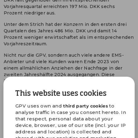
DKK fällt gegenüber den im entsprechenden
Vorjahresquartal erreichten 197 Mio. DKK sechs
Prozent niedriger aus.
Unter dem Strich hat der Konzern in den ersten drei
Quartalen des Jahres 486 Mio. DKK und damit 14
Prozent weniger erwirtschaftet als im entsprechenden
Vorjahreszeitraum.
Nicht nur die GPV, sondern auch viele andere EMS-
Anbieter und viele Kunden waren Ende 2023 von
einem allmählichen Anziehen der Nachfrage in der
zweiten Jahreshälfte 2024 ausgegangen. Diese
Trendwende ist bisher nicht eingetreten und es ist
ungewiss, wann im kommenden Jahr sich die Lage
This website uses cookies
ändern wird. Bo Lybæk ist jedoch zuversichtlich nicht
nur hinsichtlich der Aussichten der GPV, sondern der
GPV uses own and
to
third party cookies
Branche allgemein:
analyse traffic in case you consent hereto. In
„Das globale Wirtschaftswachstum wird nach wie vor
that respect, personal data about your
von den USA und Asien angetrieben, während Europa
device, browser, use of our site (incl. your IP
und China niedrigere Wachstumsraten aufweisen. Wir
address and location) is collected and
sind fest davon überzeugt, dass sich in der Branche