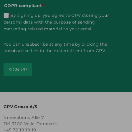
E
E
2
E
GDPR-compliant
*
R
R
0
R
2
2
2
2
By signing up, you agree to GPV storing your
0
0
4
0
personal data with the purpose of sending
2
2
2
B
4
4
4
marketing related material to your email.
u
s
G
G
G
i
P
P
P
You can unsubscribe at any time by clicking the
n
V
V
V
e
unsubscribe link in the material sent from GPV.
s
s
s
s
c
t
c
s
h
e
h
D
l
l
l
e
i
l
i
SIGN UP
v
e
t
e
e
ß
a
ß
l
t
u
t
o
S
f
S
p
t
d
t
m
r
e
r
e
o
r
o
n
m
E
m
GPV Group A/S
t
a
l
a
M
b
e
b
a
Innovations Allé 7
n
c
n
n
a
t
a
DK-7100 Vejle Denmark
a
h
r
h
g
+45 72 19 19 19
m
o
m