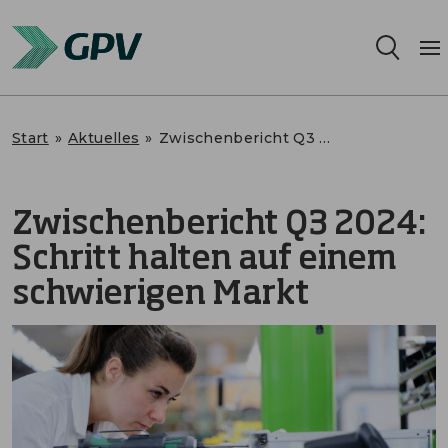
Leistungsangebot
Start
»
Aktuelles
»
Zwischenbericht Q3 2024: Schritt halten auf einem schwierigen Markt
Segmente
Zwischenbericht Q3 2024:
Standorte
Schritt halten auf einem
Nachhaltigkeit
schwierigen Markt
Karriere
Über uns