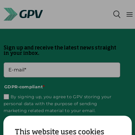
Leistungsangebot
Sign up and receive the latest news straight
Segmente
in your inbox.
Standorte
Nachhaltigkeit
GDPR-compliant
*
By signing up, you agree to GPV storing your
Karriere
personal data with the purpose of sending
marketing related material to your email.
Über uns
You can unsubscribe at any time by clicking the
This website uses cookies
unsubscribe link in the material sent from GPV.