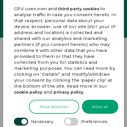
GPV uses own and
to
third party cookies
ENGLISH
analyse traffic in case you consent hereto. In
SIGN UP
that respect, personal data about your
KONTAKT
device, browser, use of our site (incl. your IP
PORTALE
address and location) is collected and
MEDIEN
shared with our analytics and marketing
partners (if you consent hereto) who may
combine it with other data that you have
GPV Group A/S
provided to them or that they have
collected from you for statistics and
Innovations Allé 7
marketing purposes. You can read more by
DK-7100 Vejle Denmark
clicking on “Details” and modify/withdraw
+45 72 19 19 19
your consent by clicking the ‘paper clip’ at
gpv@gpv-group.com
the bottom of the site. Read more in our
and
.
cookie policy
privacy policy
ANFAHRTSBESCHREIBUNG
Allow selection
Allow all
Necessary
Preferences