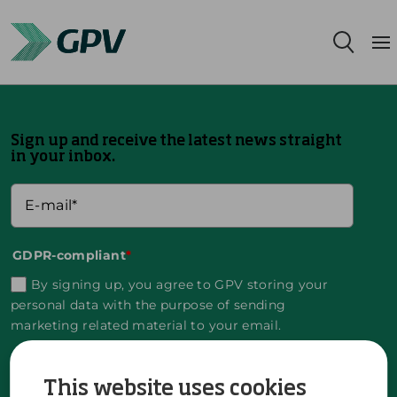
Leistungsangebot
Sign up and receive the latest news straight
Segmente
in your inbox.
Standorte
Nachhaltigkeit
GDPR-compliant
*
By signing up, you agree to GPV storing your
Karriere
personal data with the purpose of sending
marketing related material to your email.
Über uns
You can unsubscribe at any time by clicking the
This website uses cookies
unsubscribe link in the material sent from GPV.