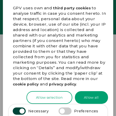
GPV uses own and
to
third party cookies
ENGLISH
analyse traffic in case you consent hereto. In
SIGN UP
that respect, personal data about your
KONTAKT
device, browser, use of our site (incl. your IP
PORTALE
address and location) is collected and
MEDIEN
shared with our analytics and marketing
partners (if you consent hereto) who may
combine it with other data that you have
GPV Group A/S
provided to them or that they have
collected from you for statistics and
Innovations Allé 7
marketing purposes. You can read more by
DK-7100 Vejle Denmark
clicking on “Details” and modify/withdraw
+45 72 19 19 19
your consent by clicking the ‘paper clip’ at
gpv@gpv-group.com
the bottom of the site. Read more in our
and
.
cookie policy
privacy policy
ANFAHRTSBESCHREIBUNG
Allow selection
Allow all
Necessary
Preferences