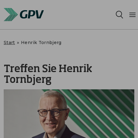
Leistungsangebot
Start
»
Henrik Tornbjerg
Segmente
Treffen Sie Henrik
Standorte
Tornbjerg
Nachhaltigkeit
Karriere
Über uns