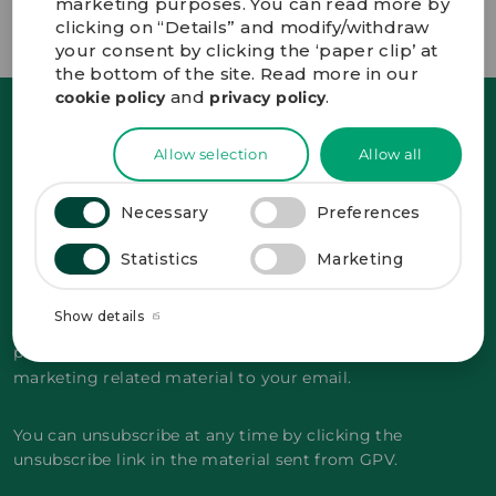
marketing purposes. You can read more by
clicking on “Details” and modify/withdraw
your consent by clicking the ‘paper clip’ at
the bottom of the site. Read more in our
and
.
cookie policy
privacy policy
Sign up and receive the latest news straight
Allow selection
Allow all
in your inbox.
Necessary
Preferences
Statistics
Marketing
GDPR-compliant
*
Show details
By signing up, you agree to GPV storing your
personal data with the purpose of sending
marketing related material to your email.
You can unsubscribe at any time by clicking the
unsubscribe link in the material sent from GPV.