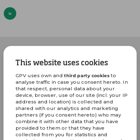
Sprechen Sie uns an
This website uses cookies
GPV uses own and
to
third party cookies
Henrik Tornbjerg
analyse traffic in case you consent hereto. In
CFO
that respect, personal data about your
+45 2932 2055
device, browser, use of our site (incl. your IP
Henrik.Tornbjerg@gpv-
address and location) is collected and
group.com
shared with our analytics and marketing
partners (if you consent hereto) who may
combine it with other data that you have
provided to them or that they have
collected from you for statistics and